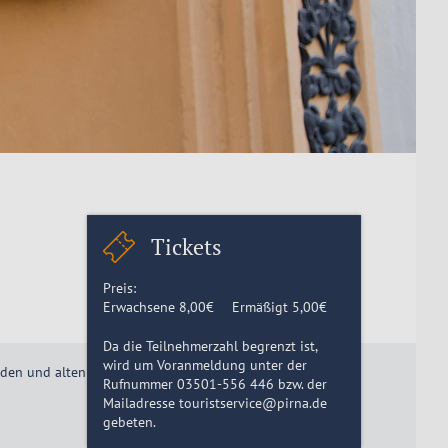
Tickets
Preis:
Erwachsene
8,00
€
Ermäßigt
5,00
€
Da die Teilnehmerzahl begrenzt ist,
wird um Voranmeldung unter der
aden und alten Kaufmannshäuser der Pirnaer Altstadt.
Rufnummer 03501-556 446 bzw. der
Mailadresse touristservice@pirna.de
gebeten.