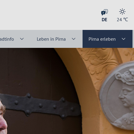
DE
24
℃
adtinfo
Leben in Pirna
Pirna erleben