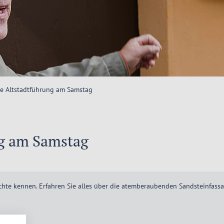
he Altstadtführung am Samstag
ng am Samstag
chte kennen. Erfahren Sie alles über die atemberaubenden Sandsteinfass