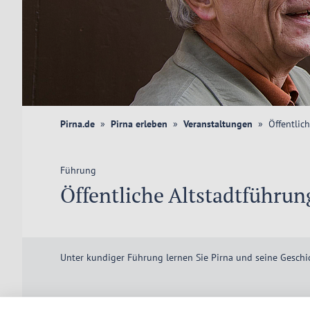
Pirna.de
Pirna erleben
Veranstaltungen
Öffentlic
Führung
Öffentliche Altstadtführu
Unter kundiger Führung lernen Sie Pirna und seine Geschi
Treffpunkt: TouristService Pirna, Am Markt 7, Canalettohaus