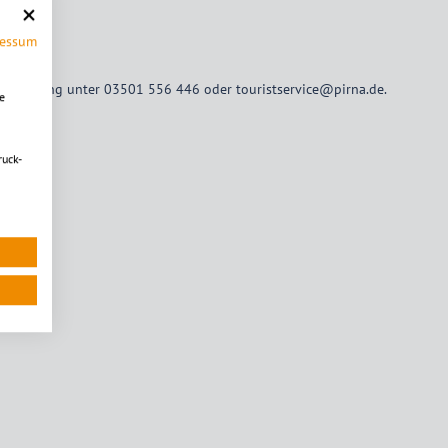
ressum
oranmeldung unter 03501 556 446 oder touristservice@pirna.de.
e
ruck-