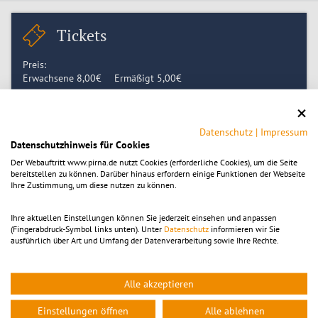
Tickets
Preis:
Erwachsene
8,00
€
Ermäßigt
5,00
€
Tickets kaufen
Datenschutz
|
Impressum
Datenschutzhinweis für Cookies
Der Webauftritt www.pirna.de nutzt Cookies (erforderliche Cookies), um die Seite
Zeitpunkt
bereitstellen zu können. Darüber hinaus erfordern einige Funktionen der Webseite
Ihre Zustimmung, um diese nutzen zu können.
Montag 19.10.2026, 14:00
-
15:30
Ihre aktuellen Einstellungen können Sie jederzeit einsehen und anpassen
Montag 26.10.2026, 14:00
(Fingerabdruck-Symbol links unten). Unter
Datenschutz
informieren wir Sie
ausführlich über Art und Umfang der Datenverarbeitung sowie Ihre Rechte.
Location
Alle akzeptieren
TouristService Pirna
Einstellungen öffnen
Alle ablehnen
Am Markt 7