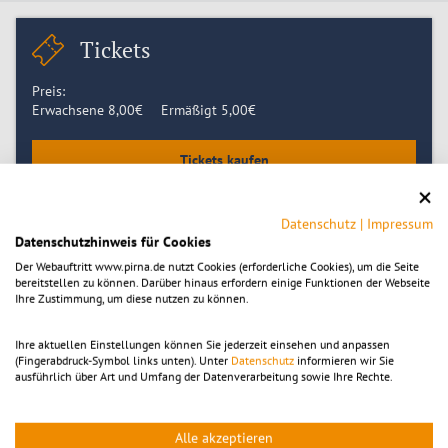
Tickets
Preis:
Erwachsene
8,00
€
Ermäßigt
5,00
€
Tickets kaufen
Datenschutz
|
Impressum
Datenschutzhinweis für Cookies
Zeitpunkt
Der Webauftritt www.pirna.de nutzt Cookies (erforderliche Cookies), um die Seite
bereitstellen zu können. Darüber hinaus erfordern einige Funktionen der Webseite
Montag 21.09.2026, 14:00
-
15:30
Ihre Zustimmung, um diese nutzen zu können.
Montag 28.09.2026, 14:00
Montag 05.10.2026, 14:00
Ihre aktuellen Einstellungen können Sie jederzeit einsehen und anpassen
Montag 12.10.2026, 14:00
(Fingerabdruck-Symbol links unten). Unter
Datenschutz
informieren wir Sie
Montag 19.10.2026, 14:00
ausführlich über Art und Umfang der Datenverarbeitung sowie Ihre Rechte.
Montag 26.10.2026, 14:00
Alle akzeptieren