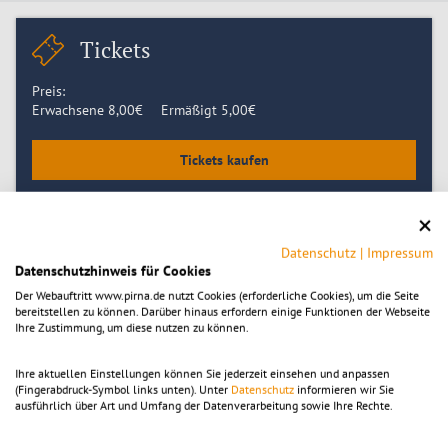
Tickets
Preis:
Erwachsene
8,00
€
Ermäßigt
5,00
€
Tickets kaufen
Zeitpunkt
Datenschutz
|
Impressum
Datenschutzhinweis für Cookies
Montag 31.08.2026, 14:00
-
15:30
Der Webauftritt www.pirna.de nutzt Cookies (erforderliche Cookies), um die Seite
Montag 07.09.2026, 14:00
bereitstellen zu können. Darüber hinaus erfordern einige Funktionen der Webseite
Montag 14.09.2026, 14:00
Ihre Zustimmung, um diese nutzen zu können.
Montag 21.09.2026, 14:00
Montag 28.09.2026, 14:00
Ihre aktuellen Einstellungen können Sie jederzeit einsehen und anpassen
Montag 05.10.2026, 14:00
(Fingerabdruck-Symbol links unten). Unter
Datenschutz
informieren wir Sie
Montag 12.10.2026, 14:00
ausführlich über Art und Umfang der Datenverarbeitung sowie Ihre Rechte.
Montag 19.10.2026, 14:00
Montag 26.10.2026, 14:00