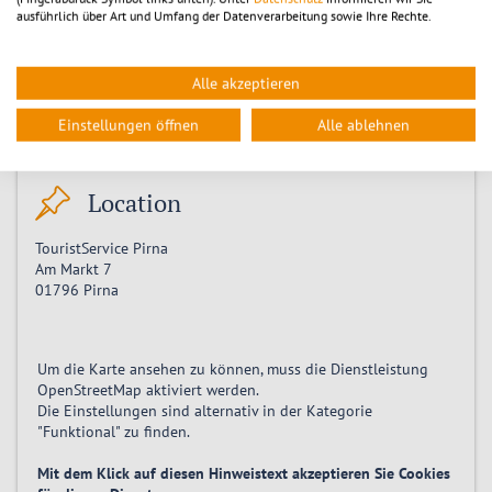
Montag 21.09.2026, 14:00
ausführlich über Art und Umfang der Datenverarbeitung sowie Ihre Rechte.
Montag 28.09.2026, 14:00
Montag 05.10.2026, 14:00
Montag 12.10.2026, 14:00
Alle akzeptieren
Montag 19.10.2026, 14:00
Montag 26.10.2026, 14:00
Einstellungen öffnen
Alle ablehnen
Location
TouristService Pirna
Am Markt 7
01796
Pirna
Um die Karte ansehen zu können, muss die Dienstleistung
OpenStreetMap
aktiviert
werden.
Die Einstellungen sind alternativ in der Kategorie
"Funktional" zu finden.
Mit dem Klick auf diesen Hinweistext akzeptieren Sie Cookies