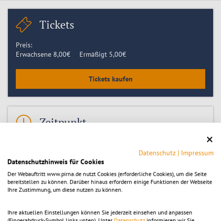
Tickets
Preis:
Erwachsene
8,00
€
Ermäßigt
5,00
€
Tickets kaufen
Zeitpunkt
Montag 20.07.2026, 14:00
-
15:30
Montag 27.07.2026, 14:00
Datenschutz
|
Impressum
Montag 03.08.2026, 14:00
Datenschutzhinweis für Cookies
Montag 10.08.2026, 14:00
Der Webauftritt www.pirna.de nutzt Cookies (erforderliche Cookies), um die Seite
Montag 17.08.2026, 14:00
bereitstellen zu können. Darüber hinaus erfordern einige Funktionen der Webseite
Montag 24.08.2026, 14:00
Ihre Zustimmung, um diese nutzen zu können.
Montag 31.08.2026, 14:00
Montag 07.09.2026, 14:00
Ihre aktuellen Einstellungen können Sie jederzeit einsehen und anpassen
Montag 14.09.2026, 14:00
(Fingerabdruck-Symbol links unten). Unter
Datenschutz
informieren wir Sie