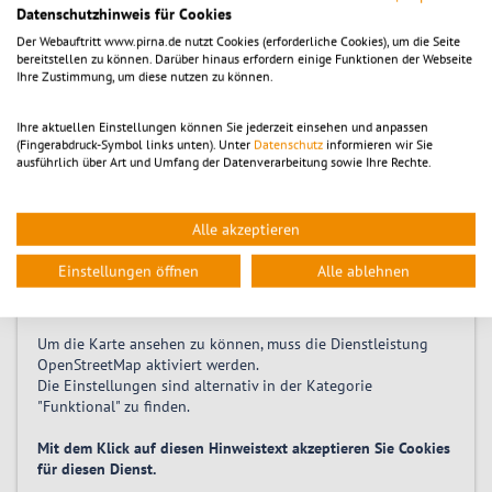
Datenschutzhinweis für Cookies
Zeitpunkt
Der Webauftritt www.pirna.de nutzt Cookies (erforderliche Cookies), um die Seite
bereitstellen zu können. Darüber hinaus erfordern einige Funktionen der Webseite
Ihre Zustimmung, um diese nutzen zu können.
Samstag 28.11.2026, 17:00
-
18:00
Ihre aktuellen Einstellungen können Sie jederzeit einsehen und anpassen
(Fingerabdruck-Symbol links unten). Unter
Datenschutz
informieren wir Sie
ausführlich über Art und Umfang der Datenverarbeitung sowie Ihre Rechte.
Location
Stadtkirche St. Marien Pirna
Alle akzeptieren
Kirchplatz 13
01796
Pirna
Einstellungen öffnen
Alle ablehnen
Um die Karte ansehen zu können, muss die Dienstleistung
OpenStreetMap
aktiviert
werden.
Die Einstellungen sind alternativ in der Kategorie
"Funktional" zu finden.
Mit dem Klick auf diesen Hinweistext akzeptieren Sie Cookies
für diesen Dienst.