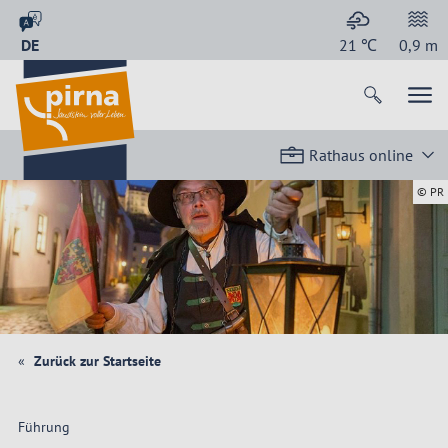
DE
21
℃
0,9
m
Rathaus online
© PR
Zurück zur Startseite
Führung