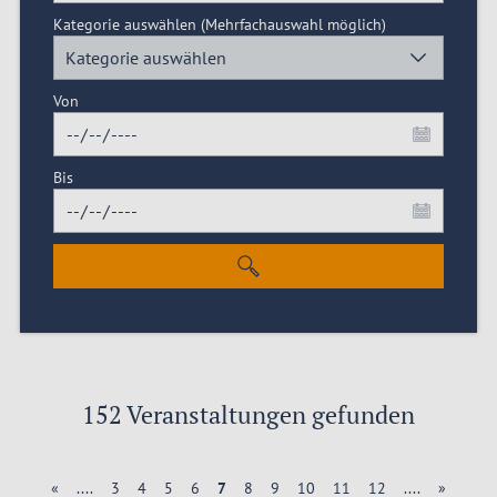
Kategorie auswählen
(Mehrfachauswahl möglich)
Kategorie auswählen
Von
Bis
152 Veranstaltungen gefunden
«
....
3
4
5
6
7
8
9
10
11
12
....
»