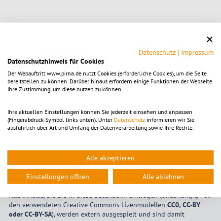
«
....
3
4
5
6
7
8
9
10
11
12
....
»
Datenschutz
|
Impressum
Datenschutzhinweis für Cookies
Der Webauftritt www.pirna.de nutzt Cookies (erforderliche Cookies), um die Seite
Eigene Veranstaltung eintragen
bereitstellen zu können. Darüber hinaus erfordern einige Funktionen der Webseite
Ihre Zustimmung, um diese nutzen zu können.
Hier können Sie Ihre eigenen Veranstaltungen im
Stadtgebiet Pirna
unverbindlich eintragen. Bitte beachten Sie, dass alle Einträge
Ihre aktuellen Einstellungen können Sie jederzeit einsehen und anpassen
manuell geprüft werden müssen und bis zur
(Fingerabdruck-Symbol links unten). Unter
Datenschutz
informieren wir Sie
Freischaltung/Sichtbarkeit
bis zu 72 Stunden
vergehen können.
ausführlich über Art und Umfang der Datenverarbeitung sowie Ihre Rechte.
Sollten Sie noch nicht über aktive Login-Daten verfügen, wenden
Sie sich bitte an die
Kultur- und Tourismusgesellschaft Pirna mbH
.
Alle akzeptieren
Bitte verwenden Sie auschließlich Bildmaterial im
Querformat
mit
einer Breite von
exakt 1280 Pixel
. Davon abweichende Dateien
Einstellungen öffnen
Alle ablehnen
werden vom Redaktionssystem nicht akzeptiert.
Alle Inhalte, die Sie in diese Datenbank eintragen (unabhängig von
den verwendeten Creative Commons Lizenmodellen
CC0, CC-BY
oder CC-BY-SA
), werden extern ausgespielt und sind damit