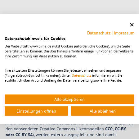
«
....
5
6
7
8
9
10
11
12
13
14
»
Datenschutz
|
Impressum
Datenschutzhinweis für Cookies
Der Webauftritt www.pirna.de nutzt Cookies (erforderliche Cookies), um die Seite
Eigene Veranstaltung eintragen
bereitstellen zu können. Darüber hinaus erfordern einige Funktionen der Webseite
Ihre Zustimmung, um diese nutzen zu können.
Hier können Sie Ihre eigenen Veranstaltungen im
Stadtgebiet Pirna
unverbindlich eintragen. Bitte beachten Sie, dass alle Einträge
Ihre aktuellen Einstellungen können Sie jederzeit einsehen und anpassen
manuell geprüft werden müssen und bis zur
(Fingerabdruck-Symbol links unten). Unter
Datenschutz
informieren wir Sie
Freischaltung/Sichtbarkeit
bis zu 72 Stunden
vergehen können.
ausführlich über Art und Umfang der Datenverarbeitung sowie Ihre Rechte.
Sollten Sie noch nicht über aktive Login-Daten verfügen, wenden
Sie sich bitte an die
Kultur- und Tourismusgesellschaft Pirna mbH
.
Alle akzeptieren
Bitte verwenden Sie auschließlich Bildmaterial im
Querformat
mit
einer Breite von
exakt 1280 Pixel
. Davon abweichende Dateien
Einstellungen öffnen
Alle ablehnen
werden vom Redaktionssystem nicht akzeptiert.
Alle Inhalte, die Sie in diese Datenbank eintragen (unabhängig von
den verwendeten Creative Commons Lizenmodellen
CC0, CC-BY
oder CC-BY-SA
), werden extern ausgespielt und sind damit