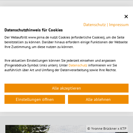
Tom Pauls Theater ehrt CDF
Datenschutz
|
Impressum
Auch das
Tom Pauls Theater
hatte mit seinem Theater-Team, der
Datenschutzhinweis für Cookies
Ilse-Bähnert-Stiftung
und dem
Freundeskreis Caspar David
Der Webauftritt www.pirna.de nutzt Cookies (erforderliche Cookies), um die Seite
Friedrich
einiges vor, um den großen Maler der Romantik zu ehren.
bereitstellen zu können. Darüber hinaus erfordern einige Funktionen der Webseite
Am 27. Januar 2024 öffnete im Peter-Ulrich-Haus die
Ihre Zustimmung, um diese nutzen zu können.
Sonderausstellung „Wandergefährten – In der Sächsischen Schweiz
auf den Spuren der Romantiker“. Basierend auf dem Wanderführer
Ihre aktuellen Einstellungen können Sie jederzeit einsehen und anpassen
von Veith & Engelhardt „Mahlerische Wanderungen“, nach dem
(Fingerabdruck-Symbol links unten). Unter
Datenschutz
informieren wir Sie
bereits Caspar David Friedrich seine Wanderungen plante, waren
ausführlich über Art und Umfang der Datenverarbeitung sowie Ihre Rechte.
romantische Bilder aus der Privatsammlung von Tom Pauls zu
sehen. Am 24. November lief der Film "Carl-Blechen-Lichtbilder" des
Cottbuser Filmemachers
Donald Saischowa
. Dieser Film wurde
Alle akzeptieren
anlässlich des #CDF-Jubiläums in Hamburg, Berlin, Greifswald im
Rahmenprogramm der dortigen Ausstellungen sowie in Dresden
Einstellungen öffnen
Alle ablehnen
gezeigt und erhielt dort große Aufmerksamkeit.
© Yvonne Brückner x KTP