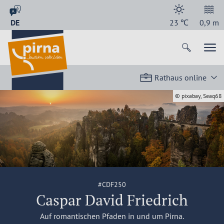
DE
23
℃
0,9
m
Rathaus online
© pixabay, Seaq68
#CDF250
Caspar David Friedrich
Auf romantischen Pfaden in und um Pirna.