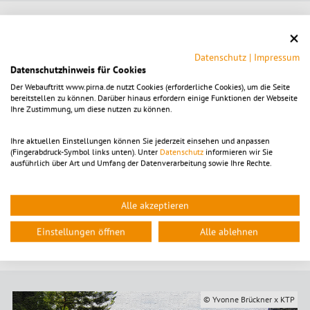
Tom Pauls Theater ehrt CDF
Datenschutz
|
Impressum
Auch das
Tom Pauls Theater
hatte mit seinem Theater-Team, der
Datenschutzhinweis für Cookies
Ilse-Bähnert-Stiftung
und dem
Freundeskreis Caspar David
Der Webauftritt www.pirna.de nutzt Cookies (erforderliche Cookies), um die Seite
Friedrich
einiges vor, um den großen Maler der Romantik zu ehren.
bereitstellen zu können. Darüber hinaus erfordern einige Funktionen der Webseite
Am 27. Januar 2024 öffnete im Peter-Ulrich-Haus die
Ihre Zustimmung, um diese nutzen zu können.
Sonderausstellung „Wandergefährten – In der Sächsischen Schweiz
auf den Spuren der Romantiker“. Basierend auf dem Wanderführer
Ihre aktuellen Einstellungen können Sie jederzeit einsehen und anpassen
von Veith & Engelhardt „Mahlerische Wanderungen“, nach dem
(Fingerabdruck-Symbol links unten). Unter
Datenschutz
informieren wir Sie
bereits Caspar David Friedrich seine Wanderungen plante, waren
ausführlich über Art und Umfang der Datenverarbeitung sowie Ihre Rechte.
romantische Bilder aus der Privatsammlung von Tom Pauls zu
sehen. Am 24. November lief der Film "Carl-Blechen-Lichtbilder" des
Cottbuser Filmemachers
Donald Saischowa
. Dieser Film wurde
Alle akzeptieren
anlässlich des #CDF-Jubiläums in Hamburg, Berlin, Greifswald im
Rahmenprogramm der dortigen Ausstellungen sowie in Dresden
Einstellungen öffnen
Alle ablehnen
gezeigt und erhielt dort große Aufmerksamkeit.
© Yvonne Brückner x KTP