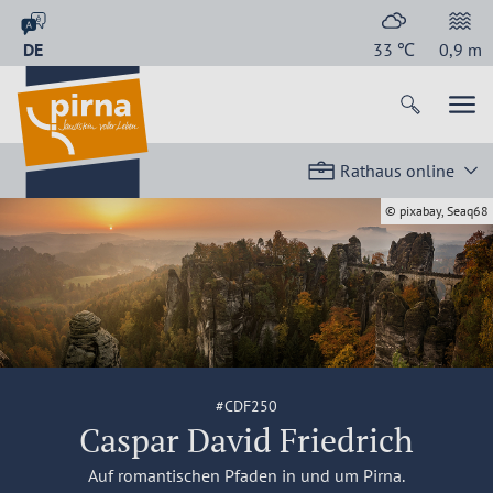
DE
33
℃
0,9
m
Rathaus online
© pixabay, Seaq68
#CDF250
Caspar David Friedrich
Auf romantischen Pfaden in und um Pirna.